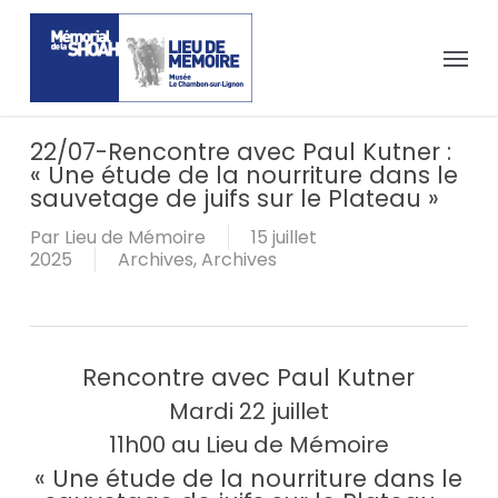
Passer
Panneau de gestion des cookies
au
Menu
contenu
principal
22/07-Rencontre avec Paul Kutner :
« Une étude de la nourriture dans le
sauvetage de juifs sur le Plateau »
Par
Lieu de Mémoire
15 juillet
2025
Archives
,
Archives
Rencontre avec Paul Kutner
Mardi 22 juillet
11h00 au Lieu de Mémoire
« Une étude de la nourriture dans le