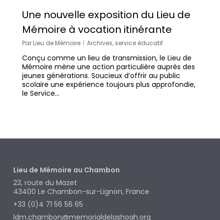
Une nouvelle exposition du Lieu de
Mémoire à vocation itinérante
Par
Lieu de Mémoire
Archives
,
service éducatif
Conçu comme un lieu de transmission, le Lieu de
Mémoire mène une action particulière auprès des
jeunes générations. Soucieux d’offrir au public
scolaire une expérience toujours plus approfondie,
le Service…
Lieu de Mémoire au Chambon
23, route du Mazet
43400
Le Chambon-sur-Lignon, France
+33 (0)4 71 56 56 65
ldm.chambon@memorialdelashoah.org