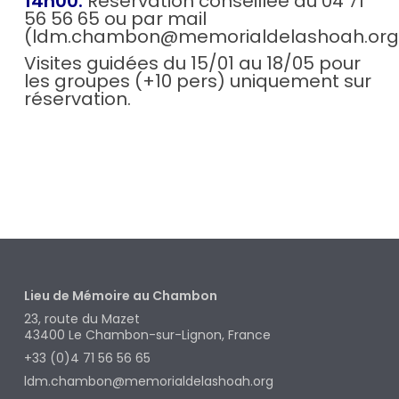
14h00.
Réservation conseillée au 04 71
56 56 65 ou par mail
(ldm.chambon@memorialdelashoah.org
Visites guidées du 15/01 au 18/05 pour
les groupes (+10 pers) uniquement sur
réservation.
Lieu de Mémoire au Chambon
23, route du Mazet
43400
Le Chambon-sur-Lignon, France
+33 (0)4 71 56 56 65
ldm.chambon@memorialdelashoah.org