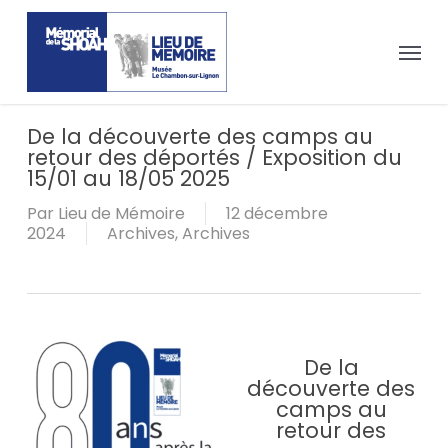
Passer
Panneau de gestion des cookies
au
Menu
contenu
principal
De la découverte des camps au
retour des déportés / Exposition du
15/01 au 18/05 2025
Par
Lieu de Mémoire
12 décembre
2024
Archives
,
Archives
De la
découverte des
camps au
retour des