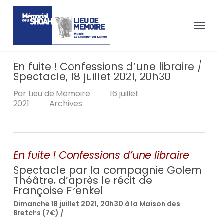
Passer
Panneau de gestion des cookies
au
Menu
contenu
principal
En fuite ! Confessions d’une libraire /
Spectacle, 18 juillet 2021, 20h30
Par
Lieu de Mémoire
16 juillet
2021
Archives
En fuite ! Confessions d’une libraire
Spectacle par la compagnie Golem
Théâtre, d’après le récit de
Françoise Frenkel
Dimanche 18 juillet 2021, 20h30 à la Maison des
Bretchs (7€) /