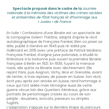
Spectacle proposé dans le cadre de la
Journée
nationale à la mémoire des victimes des crimes racistes
et antisémites de l’État français et d’hommage aux
« Justes » de France
En fuite ! Confessions d’une libraire
est un spectacle de
la compagnie Golem Théâtre, adapté d’après le récit
autobiographique de Françoise Frenkel,
Rien où poser sa
tête,
publié à Genève en 1945 puis ré-édité par
Gallimard en 2015 avec une préface de Patrick Modiano.
Françoise Frenkel, d’origine juive polonaise, a étudié la
littérature à la Sorbonne puis ouvert la première librairie
française à Berlin en 1921. En 1939, fuyant la menace
nazie, elle quitte sa librairie avec déchirement. Elle
rejoint Paris, puis Avignon, Vichy, Nice et Grenoble, avant
de tenter, à trois reprises, de passer en Suisse. Son récit,
écrit peu après son arrivée en Suisse, rend hommage à
ceux qui l’ont aidée mais témoigne aussi de cette
guerre vécue loin des Quartiers Généraux, grâce aux
portraits de personnages croisés au cours de son
périple : douaniers, avocats, passeurs ou simples
fugitifs.
L’adaptation s’appuie sur la dernière étape du parcours