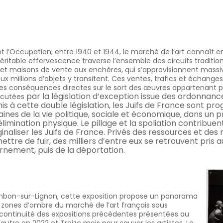
t l’Occupation, entre 1940 et 1944, le marché de l’art connaît e
éritable effervescence traverse l’ensemble des circuits traditionn
, et maisons de vente aux enchères, qui s’approvisionnent massive
ux millions d’objets y transitent. Ces ventes, trafics et échanges, 
es conséquences directes sur le sort des œuvres appartenant pr
par la législation d’exception issue des ordonnanc
écutées
is à cette double
législation, les Juifs de France sont pr
nes de la vie politique, sociale et économique, dans un p
élimination physique. Le pillage et la spoliation contribuen
naliser les Juifs de France. Privés des ressources et des
ttre de fuir, des milliers d’entre eux se retrouvent pris 
ernement, puis de la déportation.
bon-sur-Lignon, cette exposition propose un panorama
es zones d’ombre du marché de l’art français sous
a continuité des expositions précédentes présentées au