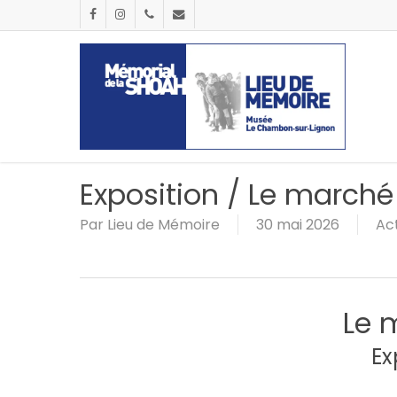
Passer
Panneau de gestion des cookies
au
facebook
instagram
phone
email
contenu
principal
Exposition / Le marché 
Par
Lieu de Mémoire
30 mai 2026
Act
Le 
Ex