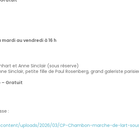
 Gratuit
u mardi au vendredi à 16 h
inhart et Anne Sinclair (sous réserve)
ne Sinclair, petite fille de Paul Rosenberg, grand galeriste paris
 – Gratuit
sse :
ontent/uploads/2026/03/CP-Chambon-marche-de-lart-sous-