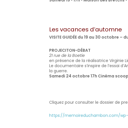
Samedi 19 • 17h • Maison des Bretchs •
Les vacances d’automne
VISITE GUIDÉE du 19 au 30 octobre – d
PROJECITON-DÉBAT
21 rue de la Boetie
en présence de la réalisatrice Virginie L
Le documentaire s’inspire de l’essai d’An
la guerre.
Samedi 24 octobre 17h Cinéma scoop
Cliquez pour consulter le dossier de pre
https://memoireduchambon.com/wp-c