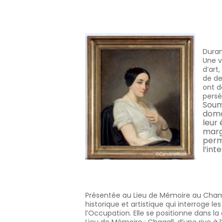
Duran
Une v
d’art
de de
ont d
pers
Soum
domai
leur 
margi
perme
l’int
Présentée au Lieu de Mémoire au Cham
historique et artistique qui interroge l
l’Occupation. Elle se positionne dans l