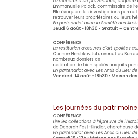
La recherche de provenance, enquête
Emmanuelle Polack, commissaire de l’e
Elle évoquera les investigations permet
retrouver leurs propriétaires ou leurs hér
En partenariat avec la Société des Ami
Jeudi 6 août • 18h30 • Gratuit – Cent
CONFÉRENCE
La restitution d’œuvres d’art spoliées a
Corinne Hershkovitch, avocat au Barreau 
nombreux dossiers de
restitution de bien spoliés aux juifs pen
En partenariat avec Les Amis du Lieu d
Vendredi 14 août • 18h30 • Maison des
Les journées du patrimoin
CONFÉRENCE
Lire les collections à l’épreuve de l’hi
de Deborah Fest-Kindler, chercheuse d
En partenariat avec Les Amis du Lieu d