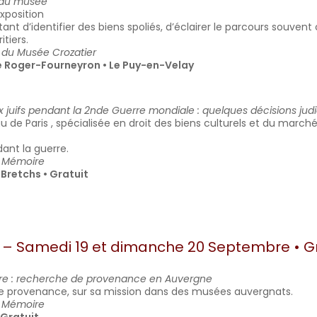
 au musée
xposition
tant d’identifier des biens spoliés, d’éclairer le parcours souve
itiers.
s du Musée Crozatier
re Roger-Fourneyron • Le Puy-en-Velay
ux juifs pendant la 2nde Guerre mondiale : quelques décisions jud
de Paris , spécialisée en droit des biens culturels et du marché 
dant la guerre.
e Mémoire
 Bretchs • Gratuit
e – Samedi 19 et dimanche 20 Septembre • Gr
stoire : recherche de provenance en Auvergne
e provenance, sur sa mission dans des musées auvergnats.
e Mémoire