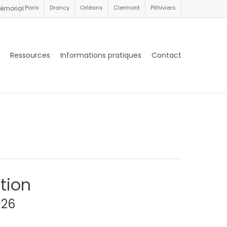
Paris
Drancy
Orléans
Clermont
Pithiviers
émorial :
Ressources
Informations pratiques
Contact
tion
026