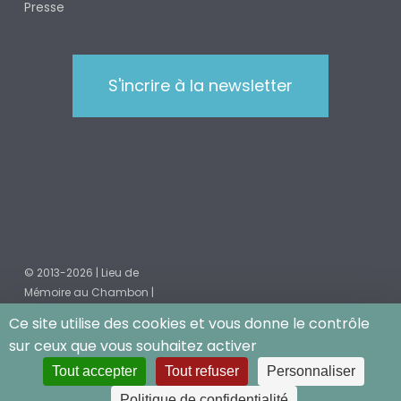
Presse
S'incrire à la newsletter
© 2013-2026 | Lieu de
Mémoire au Chambon |
Mentions légales
|
Ce site utilise des cookies et vous donne le contrôle
Politique de
sur ceux que vous souhaitez activer
confidentialité
Tout accepter
Tout refuser
Personnaliser
facebook
instagram
phone
email
Politique de confidentialité