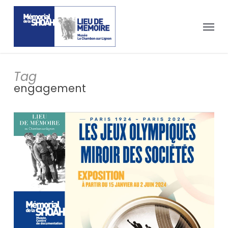
Passer
Panneau de gestion des cookies
au
Menu
contenu
principal
Tag
engagement